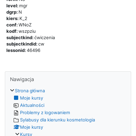
level
:
mgr
dgrp
:
N
kiers
:
K_2
conf
:
WNoZ
kodf
:
wszpziu
subjectkind
:
ćwiczenia
subjectkindid
:
cw
lessonid
:
46496
Bloki
Pomiń Nawigacja
Nawigacja
Strona główna
Moje kursy
Aktualności
Problemy z logowaniem
Sylabusy dla kierunku kosmetologia
Moje kursy
Kursy