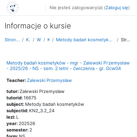
Przejdź do głównej zawartości
Nie jesteś zalogowany(a) (
Zaloguj się
)
Informacje o kursie
Strona główna
Kursy
WNoZ
K_2
Metody badań kosmetyków - mgr - Zalewski Przemysła...
Streszczenie
Metody badań kosmetyków - mgr - Zalewski Przemysław
- 2025/26 - NS - sem. 2 letni - ćwiczenia - gr. Gcw04
Teacher:
Zalewski Przemysław
tutor
:
Zalewski Przemysław
tutorid
:
16675
subject
:
Metody badań kosmetyków
subjectid
:
KN2_3.2_24
lezi
:
L
year
:
202526
semester
:
2
form
:
NS