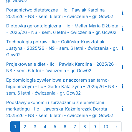
gr. Gcw02
Poradnictwo dietetyczne - lic - Pawlak Karolina -
2025/26 - NS - sem. 6 letni - ćwiczenia - gr. Gcw02
Dietetyka gerontologiczna - lic - Meller Maria Elżbieta
- 2025/26 - NS - sem. 6 letni - ćwiczenia - gr. Gcw02
Technologia potraw - lic - Golińska-Krysztofiak
Justyna - 2025/26 - NS - sem. 6 letni - ćwiczenia - gr.
Gcw02
Projektowanie diet - lic - Pawlak Karolina - 2025/26 -
NS - sem. 6 letni - ćwiczenia - gr. Gcw02
Epidomiologia żywieniowa z nadzorem sanitarno-
higienicznym - lic - Gerke Katarzyna - 2025/26 - NS -
sem. 6 letni - ćwiczenia - gr. Gcw02
Podstawy ekonomii i zarzadzania z elementami
marketingu - lic - Jaworska-Kaźmierczak Dorota -
2025/26 - NS - sem. 6 letni - ćwiczenia - gr. Gcw02
Strona 1
Strona 2
Strona 3
Strona 4
Strona 5
Strona 6
Strona 7
Strona 8
Strona 9
Strona 10
Następ
1
2
3
4
5
6
7
8
9
10
»