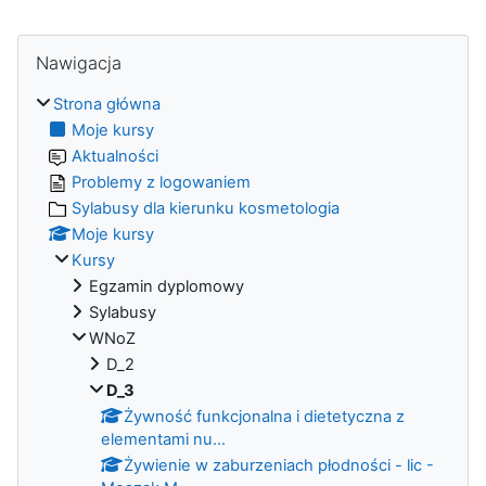
Bloki
Pomiń Nawigacja
Nawigacja
Strona główna
Moje kursy
Aktualności
Problemy z logowaniem
Sylabusy dla kierunku kosmetologia
Moje kursy
Kursy
Egzamin dyplomowy
Sylabusy
WNoZ
D_2
D_3
Żywność funkcjonalna i dietetyczna z
elementami nu...
Żywienie w zaburzeniach płodności - lic -