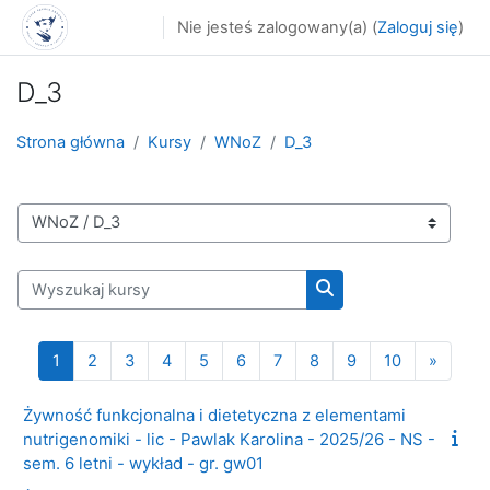
Przejdź do głównej zawartości
Nie jesteś zalogowany(a) (
Zaloguj się
)
D_3
Strona główna
Kursy
WNoZ
D_3
Kategorie kursów
Wyszukaj kursy
Wyszukaj kursy
Strona 1
Strona 2
Strona 3
Strona 4
Strona 5
Strona 6
Strona 7
Strona 8
Strona 9
Strona 10
Następ
1
2
3
4
5
6
7
8
9
10
»
Żywność funkcjonalna i dietetyczna z elementami
nutrigenomiki - lic - Pawlak Karolina - 2025/26 - NS -
sem. 6 letni - wykład - gr. gw01