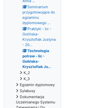
Anna ...
Seminarium
przygotowujące do
egzaminu
dyplomowego ...
Praktyki - lic -
Golińska-
Krysztofiak Justyna
- 20...
Technologia
potraw - lic -
Golińska-
Krysztofiak Ju...
K_2
K_3
Egzamin dyplomowy
Sylabusy
Dokumentacja
Uczelnianego Systemu
Zapewniania i Do...