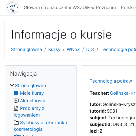
Przejdź do głównej zawartości
Główna strona uczelni WSZUiE w Poznaniu
Polski ‎(
Informacje o kursie
Strona główna
Kursy
WNoZ
D_3
Technologia potr
Bloki
Pomiń Nawigacja
Nawigacja
Technologia potraw - 
Strona główna
Moje kursy
Teacher:
Golińska-Kr
Aktualności
tutor
:
Golińska-Krysz
Problemy z
tutorid
:
9981
logowaniem
subject
:
Technologia
Sylabusy dla kierunku
subjectid
:
DN3_3_21
kosmetologia
lezi
:
Z