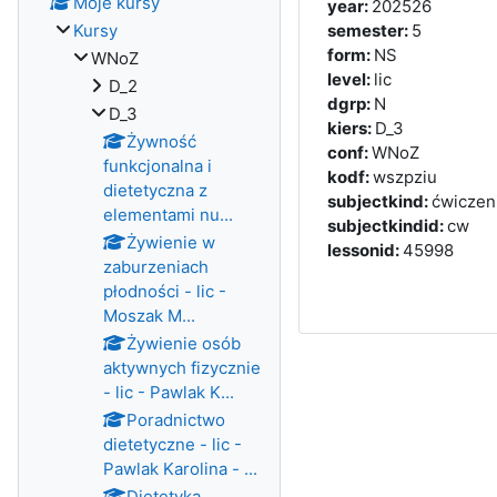
Moje kursy
year
:
202526
Kursy
semester
:
5
form
:
NS
WNoZ
level
:
lic
D_2
dgrp
:
N
D_3
kiers
:
D_3
Żywność
conf
:
WNoZ
funkcjonalna i
kodf
:
wszpziu
dietetyczna z
subjectkind
:
ćwiczen
elementami nu...
subjectkindid
:
cw
Żywienie w
lessonid
:
45998
zaburzeniach
płodności - lic -
Moszak M...
Żywienie osób
aktywnych fizycznie
- lic - Pawlak K...
Poradnictwo
dietetyczne - lic -
Pawlak Karolina - ...
Dietetyka