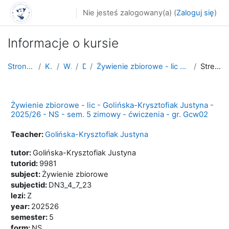
Przejdź do głównej zawartości
Nie jesteś zalogowany(a) (
Zaloguj się
)
Informacje o kursie
Strona główna
Kursy
WNoZ
D_3
Żywienie zbiorowe - lic - Golińska-Krysztofiak Jus...
Streszczenie
Żywienie zbiorowe - lic - Golińska-Krysztofiak Justyna -
2025/26 - NS - sem. 5 zimowy - ćwiczenia - gr. Gcw02
Teacher:
Golińska-Krysztofiak Justyna
tutor
:
Golińska-Krysztofiak Justyna
tutorid
:
9981
subject
:
Żywienie zbiorowe
subjectid
:
DN3_4_7_23
lezi
:
Z
year
:
202526
semester
:
5
form
:
NS