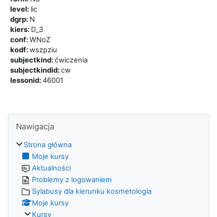
level
:
lic
dgrp
:
N
kiers
:
D_3
conf
:
WNoZ
kodf
:
wszpziu
subjectkind
:
ćwiczenia
subjectkindid
:
cw
lessonid
:
46001
Bloki
Pomiń Nawigacja
Nawigacja
Strona główna
Moje kursy
Aktualności
Problemy z logowaniem
Sylabusy dla kierunku kosmetologia
Moje kursy
Kursy