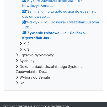
Etyka w zawodzie dietetyka - lic -
Kowalczyk Anna ...
Seminarium przygotowujące do egzaminu
dyplomowego ...
Praktyki - lic - Golińska-Krysztofiak Justyna
- 20...
Żywienie zbiorowe - lic - Golińska-
Krysztofiak Jus...
K_2
K_3
Egzamin dyplomowy
Sylabusy
Dokumentacja Uczelnianego Systemu
Zapewniania i Do...
Wybory do Senatu
SP
Bloki
Skontaktuj się z pomocą techniczną