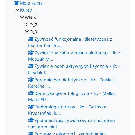
Moje kursy
Kursy
WNoZ
D_2
D_3
Żywność funkcjonalna i dietetyczna z
elementami nu...
Żywienie w zaburzeniach płodności - lic -
Moszak M...
Żywienie osób aktywnych fizycznie - lic -
Pawlak K...
Poradnictwo dietetyczne - lic - Pawlak
Karolina - ...
Dietetyka gerontologiczna - lic - Meller
Maria Elż...
Technologia potraw - lic - Golińska-
Krysztofiak Ju...
Epidomiologia żywieniowa z nadzorem
sanitarno-higi...
Podstawy ekonomii i zarzadzania z