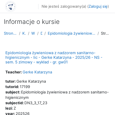
Przejdź do głównej zawartości
Nie jesteś zalogowany(a) (
Zaloguj się
)
Informacje o kursie
Strona główna
Kursy
WNoZ
D_3
Epidomiologia żywieniowa z nadzorem sanitarno-higi...
Streszczenie
Epidomiologia żywieniowa z nadzorem sanitarno-
higienicznym - lic - Gerke Katarzyna - 2025/26 - NS -
sem. 5 zimowy - wykład - gr. gw01
Teacher:
Gerke Katarzyna
tutor
:
Gerke Katarzyna
tutorid
:
17199
subject
:
Epidomiologia żywieniowa z nadzorem sanitarno-
higienicznym
subjectid
:
DN3_3_17_23
lezi
:
Z
year
:
202526