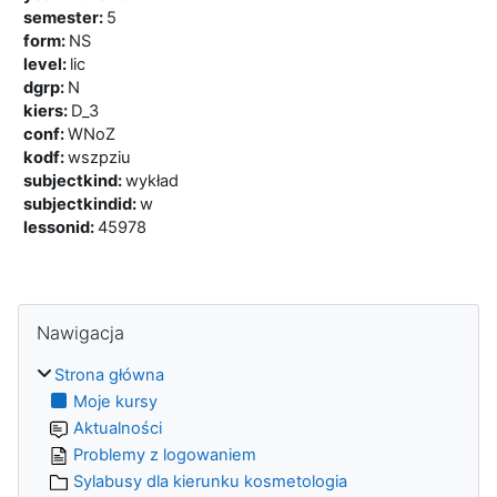
semester
:
5
form
:
NS
level
:
lic
dgrp
:
N
kiers
:
D_3
conf
:
WNoZ
kodf
:
wszpziu
subjectkind
:
wykład
subjectkindid
:
w
lessonid
:
45978
Bloki
Pomiń Nawigacja
Nawigacja
Strona główna
Moje kursy
Aktualności
Problemy z logowaniem
Sylabusy dla kierunku kosmetologia