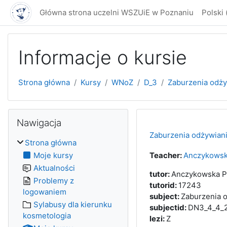
Przejdź do głównej zawartości
Główna strona uczelni WSZUiE w Poznaniu
Polski ‎(
Informacje o kursie
Strona główna
Kursy
WNoZ
D_3
Zaburzenia odżyw
Bloki
Pomiń Nawigacja
Nawigacja
Zaburzenia odżywiania
Strona główna
Moje kursy
Teacher:
Anczykowsk
Aktualności
tutor
:
Anczykowska P
Problemy z
tutorid
:
17243
logowaniem
subject
:
Zaburzenia 
Sylabusy dla kierunku
subjectid
:
DN3_4_4_
kosmetologia
lezi
:
Z