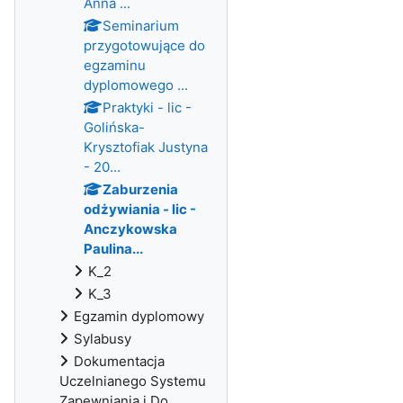
Anna ...
Seminarium
przygotowujące do
egzaminu
dyplomowego ...
Praktyki - lic -
Golińska-
Krysztofiak Justyna
- 20...
Zaburzenia
odżywiania - lic -
Anczykowska
Paulina...
K_2
K_3
Egzamin dyplomowy
Sylabusy
Dokumentacja
Uczelnianego Systemu
Zapewniania i Do...