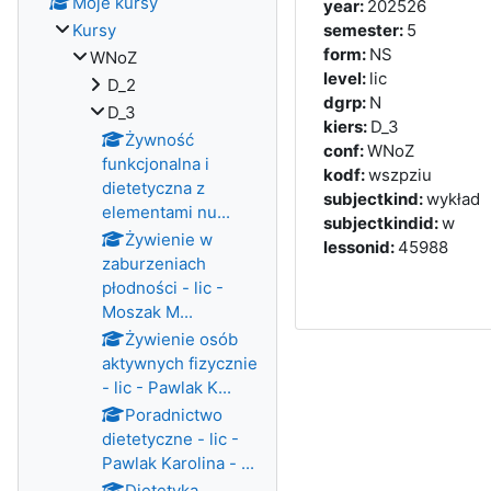
Moje kursy
year
:
202526
Kursy
semester
:
5
form
:
NS
WNoZ
level
:
lic
D_2
dgrp
:
N
D_3
kiers
:
D_3
Żywność
conf
:
WNoZ
funkcjonalna i
kodf
:
wszpziu
dietetyczna z
subjectkind
:
wykład
elementami nu...
subjectkindid
:
w
Żywienie w
lessonid
:
45988
zaburzeniach
płodności - lic -
Moszak M...
Żywienie osób
aktywnych fizycznie
- lic - Pawlak K...
Poradnictwo
dietetyczne - lic -
Pawlak Karolina - ...
Dietetyka