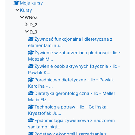
Moje kursy
Kursy
WNoZ
D_2
D_3
Żywność funkcjonalna i dietetyczna z
elementami nu...
Żywienie w zaburzeniach płodności - lic -
Moszak M...
Żywienie osób aktywnych fizycznie - lic -
Pawlak K...
Poradnictwo dietetyczne - lic - Pawlak
Karolina - ...
Dietetyka gerontologiczna - lic - Meller
Maria Elż...
Technologia potraw - lic - Golińska-
Krysztofiak Ju...
Epidomiologia żywieniowa z nadzorem
sanitarno-higi...
Podstawy ekonomii i zarzadzania z