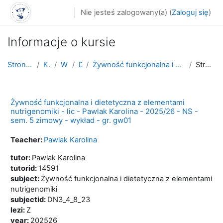
Przejdź do głównej zawartości
Nie jesteś zalogowany(a) (
Zaloguj się
)
Informacje o kursie
Strona główna
Kursy
WNoZ
D_3
Żywność funkcjonalna i dietetyczna z elementami nu...
Streszczenie
Żywność funkcjonalna i dietetyczna z elementami
nutrigenomiki - lic - Pawlak Karolina - 2025/26 - NS -
sem. 5 zimowy - wykład - gr. gw01
Teacher:
Pawlak Karolina
tutor
:
Pawlak Karolina
tutorid
:
14591
subject
:
Żywność funkcjonalna i dietetyczna z elementami
nutrigenomiki
subjectid
:
DN3_4_8_23
lezi
:
Z
year
:
202526