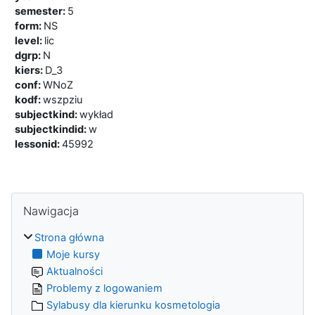
semester
:
5
form
:
NS
level
:
lic
dgrp
:
N
kiers
:
D_3
conf
:
WNoZ
kodf
:
wszpziu
subjectkind
:
wykład
subjectkindid
:
w
lessonid
:
45992
Bloki
Pomiń Nawigacja
Nawigacja
Strona główna
Moje kursy
Aktualności
Problemy z logowaniem
Sylabusy dla kierunku kosmetologia