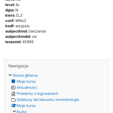
level
:
lic
dgrp
:
N
kiers
:
D_3
conf
:
WNoZ
kodf
:
wszpziu
subjectkind
:
ćwiczenia
subjectkindid
:
cw
lessonid
:
45989
Bloki
Pomiń Nawigacja
Nawigacja
Strona główna
Moje kursy
Aktualności
Problemy z logowaniem
Sylabusy dla kierunku kosmetologia
Moje kursy
Kursy