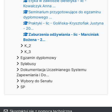
Etyka w zawodzie dietetyka - lic -
Kowalczyk Anna ...
Seminarium przygotowujące do egzaminu
dyplomowego ...
Praktyki - lic - Golińska-Krysztofiak Justyna
- 20...
Zaburzenia odżywiania - lic - Marciniak
Bożena - 2...
K_2
K_3
Egzamin dyplomowy
Sylabusy
Dokumentacja Uczelnianego Systemu
Zapewniania i Do...
Wybory do Senatu
SP
Bloki
Skontaktuj się z pomocą techniczną