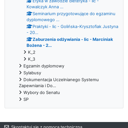
Etyka w zawodzie dietetyka - lic -
Kowalczyk Anna ...
Seminarium przygotowujące do egzaminu
dyplomowego ...
Praktyki - lic - Golińska-Krysztofiak Justyna
- 20...
Zaburzenia odżywiania - lic - Marciniak
Bożena - 2...
K_2
K_3
Egzamin dyplomowy
Sylabusy
Dokumentacja Uczelnianego Systemu
Zapewniania i Do...
Wybory do Senatu
SP
Bloki
Skontaktuj się z pomocą techniczną