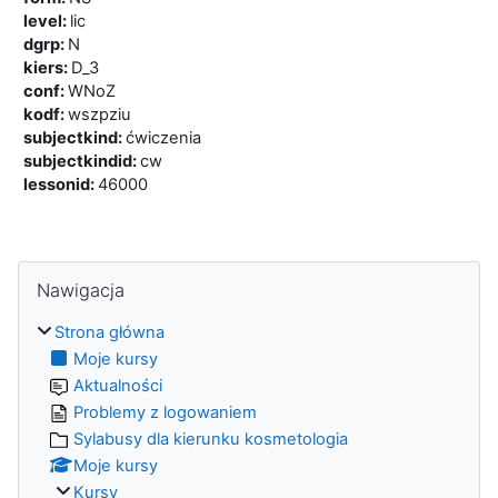
level
:
lic
dgrp
:
N
kiers
:
D_3
conf
:
WNoZ
kodf
:
wszpziu
subjectkind
:
ćwiczenia
subjectkindid
:
cw
lessonid
:
46000
Bloki
Pomiń Nawigacja
Nawigacja
Strona główna
Moje kursy
Aktualności
Problemy z logowaniem
Sylabusy dla kierunku kosmetologia
Moje kursy
Kursy