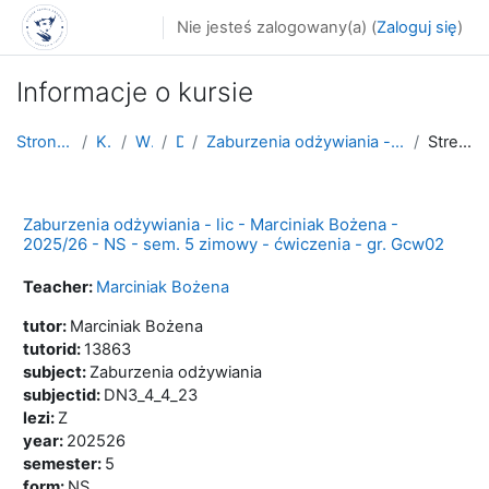
Przejdź do głównej zawartości
Nie jesteś zalogowany(a) (
Zaloguj się
)
Informacje o kursie
Strona główna
Kursy
WNoZ
D_3
Zaburzenia odżywiania - lic - Marciniak Bożena - 2...
Streszczenie
Zaburzenia odżywiania - lic - Marciniak Bożena -
2025/26 - NS - sem. 5 zimowy - ćwiczenia - gr. Gcw02
Teacher:
Marciniak Bożena
tutor
:
Marciniak Bożena
tutorid
:
13863
subject
:
Zaburzenia odżywiania
subjectid
:
DN3_4_4_23
lezi
:
Z
year
:
202526
semester
:
5
form
:
NS