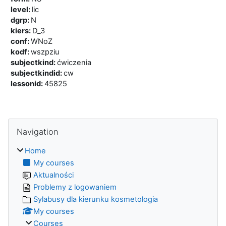
level
:
lic
dgrp
:
N
kiers
:
D_3
conf
:
WNoZ
kodf
:
wszpziu
subjectkind
:
ćwiczenia
subjectkindid
:
cw
lessonid
:
45825
Blocks
Skip Navigation
Navigation
Home
My courses
Aktualności
Problemy z logowaniem
Sylabusy dla kierunku kosmetologia
My courses
Courses