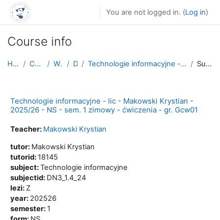
Skip to main content
You are not logged in. (
Log in
)
Course info
Home
Courses
WNoZ
D_3
Technologie informacyjne - lic - Makowski Krystian...
Summary
Technologie informacyjne - lic - Makowski Krystian -
2025/26 - NS - sem. 1 zimowy - ćwiczenia - gr. Gcw01
Teacher:
Makowski Krystian
tutor
:
Makowski Krystian
tutorid
:
18145
subject
:
Technologie informacyjne
subjectid
:
DN3_1.4_24
lezi
:
Z
year
:
202526
semester
:
1
form
:
NS