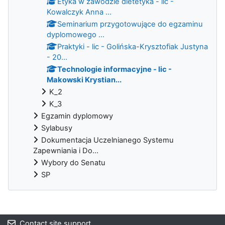
Etyka w zawodzie dietetyka - lic -
Kowalczyk Anna ...
Seminarium przygotowujące do egzaminu
dyplomowego ...
Praktyki - lic - Golińska-Krysztofiak Justyna
- 20...
Technologie informacyjne - lic -
Makowski Krystian...
K_2
K_3
Egzamin dyplomowy
Sylabusy
Dokumentacja Uczelnianego Systemu
Zapewniania i Do...
Wybory do Senatu
SP
Blocks
Contact site support