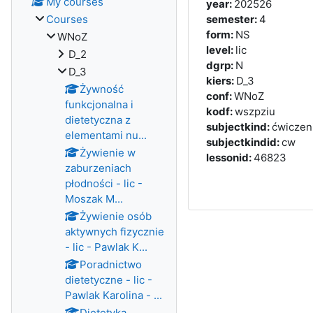
My courses
year
:
202526
Courses
semester
:
4
form
:
NS
WNoZ
level
:
lic
D_2
dgrp
:
N
D_3
kiers
:
D_3
Żywność
conf
:
WNoZ
funkcjonalna i
kodf
:
wszpziu
dietetyczna z
subjectkind
:
ćwiczen
elementami nu...
subjectkindid
:
cw
Żywienie w
lessonid
:
46823
zaburzeniach
płodności - lic -
Moszak M...
Żywienie osób
aktywnych fizycznie
- lic - Pawlak K...
Poradnictwo
dietetyczne - lic -
Pawlak Karolina - ...
Dietetyka