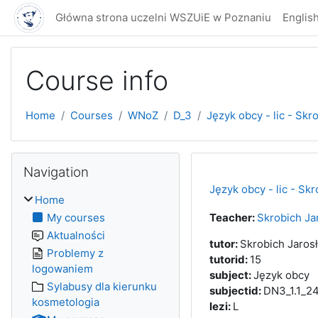
Skip to main content
Główna strona uczelni WSZUiE w Poznaniu
English 
Course info
Home
Courses
WNoZ
D_3
Język obcy - lic - Skr
Blocks
Skip Navigation
Navigation
Język obcy - lic - Sk
Home
My courses
Teacher:
Skrobich Ja
Aktualności
tutor
:
Skrobich Jaro
Problemy z
tutorid
:
15
logowaniem
subject
:
Język obcy
Sylabusy dla kierunku
subjectid
:
DN3_1.1_2
kosmetologia
lezi
:
L