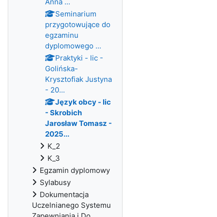
Anna ...
Seminarium
przygotowujące do
egzaminu
dyplomowego ...
Praktyki - lic -
Golińska-
Krysztofiak Justyna
- 20...
Język obcy - lic
- Skrobich
Jarosław Tomasz -
2025...
K_2
K_3
Egzamin dyplomowy
Sylabusy
Dokumentacja
Uczelnianego Systemu
Zapewniania i Do...