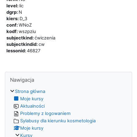
level
:
lic
dgrp
:
N
kiers
:
D_3
conf
:
WNoZ
kodf
:
wszpziu
subjectkind
:
ćwiczenia
subjectkindid
:
cw
lessonid
:
46827
Bloki
Pomiń Nawigacja
Nawigacja
Strona główna
Moje kursy
Aktualności
Problemy z logowaniem
Sylabusy dla kierunku kosmetologia
Moje kursy
Kursy