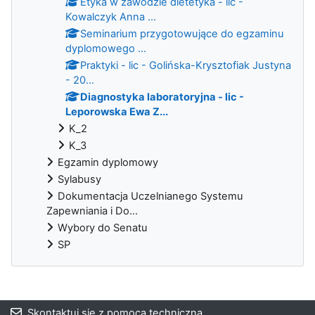
Etyka w zawodzie dietetyka - lic -
Kowalczyk Anna ...
Seminarium przygotowujące do egzaminu
dyplomowego ...
Praktyki - lic - Golińska-Krysztofiak Justyna
- 20...
Diagnostyka laboratoryjna - lic -
Leporowska Ewa Z...
K_2
K_3
Egzamin dyplomowy
Sylabusy
Dokumentacja Uczelnianego Systemu
Zapewniania i Do...
Wybory do Senatu
SP
Bloki
Skontaktuj się z pomocą techniczną