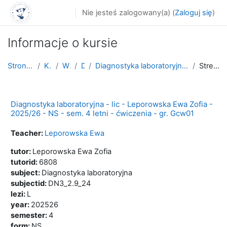
Przejdź do głównej zawartości
Nie jesteś zalogowany(a) (
Zaloguj się
)
Informacje o kursie
Strona główna
Kursy
WNoZ
D_3
Diagnostyka laboratoryjna - lic - Leporowska Ewa Z...
Streszczenie
Diagnostyka laboratoryjna - lic - Leporowska Ewa Zofia -
2025/26 - NS - sem. 4 letni - ćwiczenia - gr. Gcw01
Teacher:
Leporowska Ewa
tutor
:
Leporowska Ewa Zofia
tutorid
:
6808
subject
:
Diagnostyka laboratoryjna
subjectid
:
DN3_2.9_24
lezi
:
L
year
:
202526
semester
:
4
form
:
NS