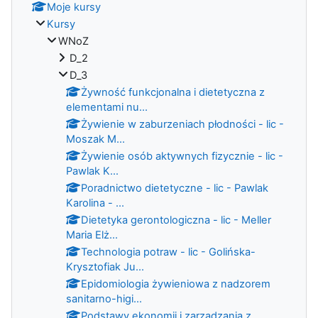
Moje kursy
Kursy
WNoZ
D_2
D_3
Żywność funkcjonalna i dietetyczna z
elementami nu...
Żywienie w zaburzeniach płodności - lic -
Moszak M...
Żywienie osób aktywnych fizycznie - lic -
Pawlak K...
Poradnictwo dietetyczne - lic - Pawlak
Karolina - ...
Dietetyka gerontologiczna - lic - Meller
Maria Elż...
Technologia potraw - lic - Golińska-
Krysztofiak Ju...
Epidomiologia żywieniowa z nadzorem
sanitarno-higi...
Podstawy ekonomii i zarzadzania z