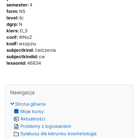
semester
:
4
form
:
NS
level
:
lic
dgrp
:
N
kiers
:
D_3
conf
:
WNoZ
kodf
:
wszpziu
subjectkind
:
ćwiczenia
subjectkindid
:
cw
lessonid
:
46834
Bloki
Pomiń Nawigacja
Nawigacja
Strona główna
Moje kursy
Aktualności
Problemy z logowaniem
Sylabusy dla kierunku kosmetologia