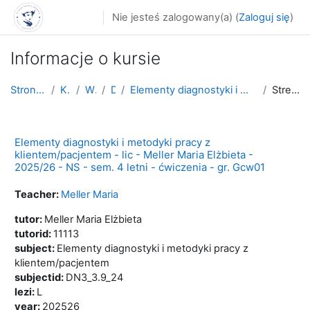
Przejdź do głównej zawartości
Nie jesteś zalogowany(a) (
Zaloguj się
)
Informacje o kursie
Strona główna
Kursy
WNoZ
D_3
Elementy diagnostyki i metodyki pracy z klientem/p...
Streszczenie
Elementy diagnostyki i metodyki pracy z
klientem/pacjentem - lic - Meller Maria Elżbieta -
2025/26 - NS - sem. 4 letni - ćwiczenia - gr. Gcw01
Teacher:
Meller Maria
tutor
:
Meller Maria Elżbieta
tutorid
:
11113
subject
:
Elementy diagnostyki i metodyki pracy z
klientem/pacjentem
subjectid
:
DN3_3.9_24
lezi
:
L
year
:
202526