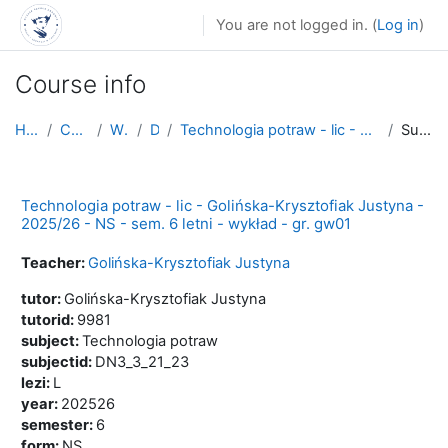
Skip to main content
You are not logged in. (
Log in
)
Course info
Home
Courses
WNoZ
D_3
Technologia potraw - lic - Golińska-Krysztofiak Ju...
Summary
Technologia potraw - lic - Golińska-Krysztofiak Justyna -
2025/26 - NS - sem. 6 letni - wykład - gr. gw01
Teacher:
Golińska-Krysztofiak Justyna
tutor
:
Golińska-Krysztofiak Justyna
tutorid
:
9981
subject
:
Technologia potraw
subjectid
:
DN3_3_21_23
lezi
:
L
year
:
202526
semester
:
6
form
:
NS