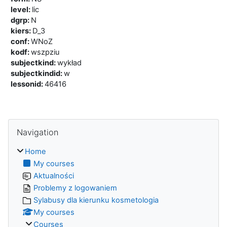
level
:
lic
dgrp
:
N
kiers
:
D_3
conf
:
WNoZ
kodf
:
wszpziu
subjectkind
:
wykład
subjectkindid
:
w
lessonid
:
46416
Blocks
Skip Navigation
Navigation
Home
My courses
Aktualności
Problemy z logowaniem
Sylabusy dla kierunku kosmetologia
My courses
Courses