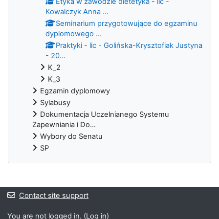
Etyka w zawodzie dietetyka - lic -
Kowalczyk Anna ...
Seminarium przygotowujące do egzaminu
dyplomowego ...
Praktyki - lic - Golińska-Krysztofiak Justyna
- 20...
K_2
K_3
Egzamin dyplomowy
Sylabusy
Dokumentacja Uczelnianego Systemu
Zapewniania i Do...
Wybory do Senatu
SP
Blocks
Contact site support
You are not logged in. (
Log in
)