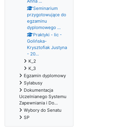
Anna ...
Seminarium
przygotowujące do
egzaminu
dyplomowego ...
Praktyki - lic -
Golińska-
Krysztofiak Justyna
- 20...
K_2
K_3
Egzamin dyplomowy
Sylabusy
Dokumentacja
Uczelnianego Systemu
Zapewniania i Do...
Wybory do Senatu
SP