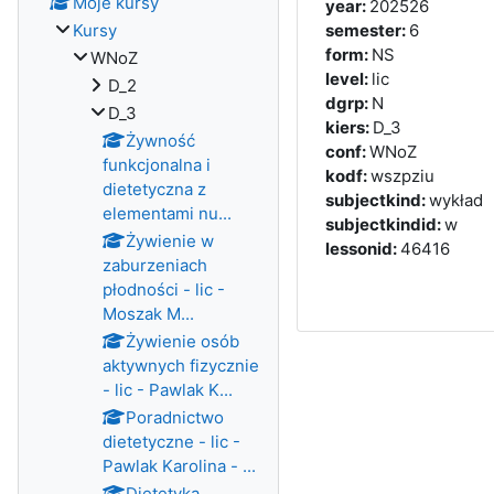
Moje kursy
year
:
202526
Kursy
semester
:
6
form
:
NS
WNoZ
level
:
lic
D_2
dgrp
:
N
D_3
kiers
:
D_3
Żywność
conf
:
WNoZ
funkcjonalna i
kodf
:
wszpziu
dietetyczna z
subjectkind
:
wykład
elementami nu...
subjectkindid
:
w
Żywienie w
lessonid
:
46416
zaburzeniach
płodności - lic -
Moszak M...
Żywienie osób
aktywnych fizycznie
- lic - Pawlak K...
Poradnictwo
dietetyczne - lic -
Pawlak Karolina - ...
Dietetyka