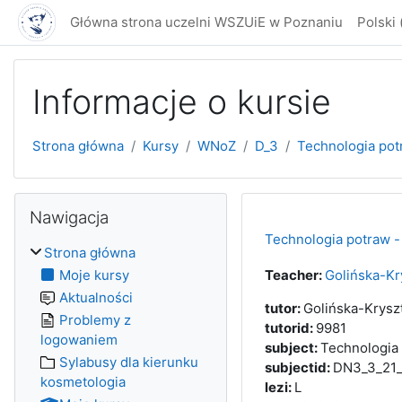
Przejdź do głównej zawartości
Główna strona uczelni WSZUiE w Poznaniu
Polski ‎(
Informacje o kursie
Strona główna
Kursy
WNoZ
D_3
Technologia potr
Bloki
Pomiń Nawigacja
Nawigacja
Technologia potraw - 
Strona główna
Moje kursy
Teacher:
Golińska-Kr
Aktualności
tutor
:
Golińska-Krysz
Problemy z
tutorid
:
9981
logowaniem
subject
:
Technologia
Sylabusy dla kierunku
subjectid
:
DN3_3_21
kosmetologia
lezi
:
L